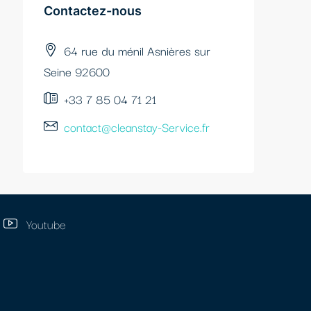
Contactez-nous​
64 rue du ménil Asnières sur
Seine 92600
+33 7 85 04 71 21
contact@cleanstay-Service.fr
Youtube