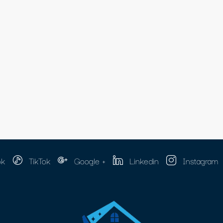
ok
TikTok
Google +
Linkedin
Instagram